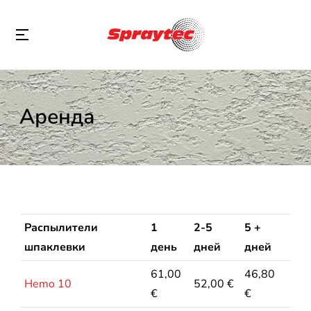
Аренда
Распылители
1
2-5
5 +
шпаклевки
день
дней
дней
61,00
46,80
Hemo 10
52,00 €
€
€