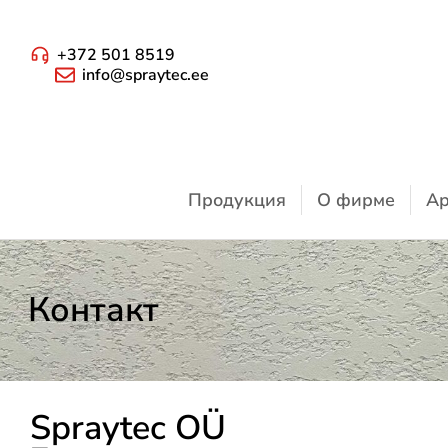
+372 501 8519
info@spraytec.ee
Продукция
О фирме
Ар
Контакт
Spraytec OÜ