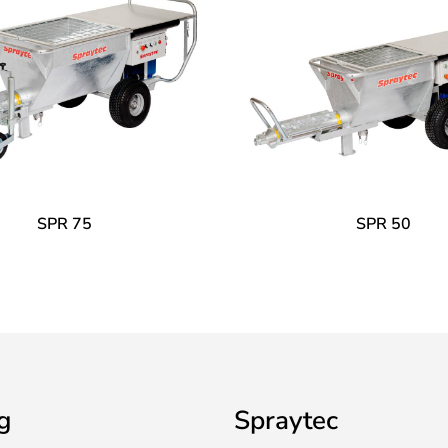
SPR 75
SPR 50
g
Spraytec